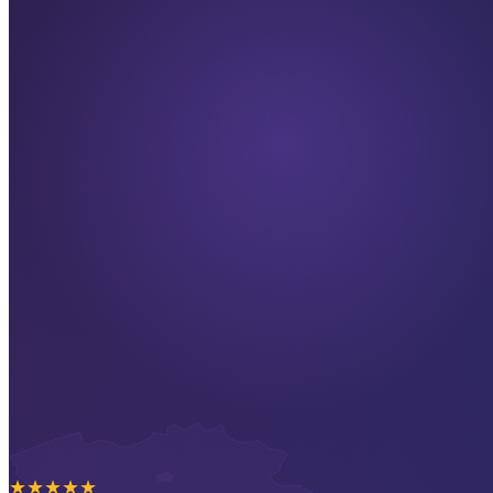
★
★
★
★
★