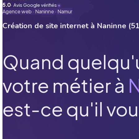
5.0
· Avis Google vérifiés
Agence web ·
Naninne
·
Namur
Création de site internet à
Naninne
(
5
Quand quelqu'
votre métier à
N
est-ce qu'il vou