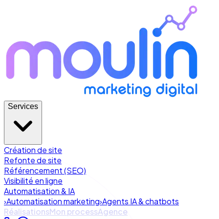
Services
Création de site
Refonte de site
Référencement (SEO)
Visibilité en ligne
Automatisation & IA
›
Automatisation marketing
›
Agents IA & chatbots
Réalisations
Mon process
Agence