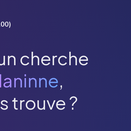
100
)
un cherche
aninne
,
s trouve ?