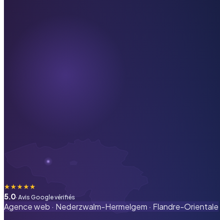
★
★
★
★
★
5.0
· Avis Google vérifiés
Agence web ·
Nederzwalm-Hermelgem
·
Flandre-Orientale