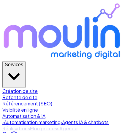
Services
Création de site
Refonte de site
Référencement (SEO)
Visibilité en ligne
Automatisation & IA
›
Automatisation marketing
›
Agents IA & chatbots
Réalisations
Mon process
Agence