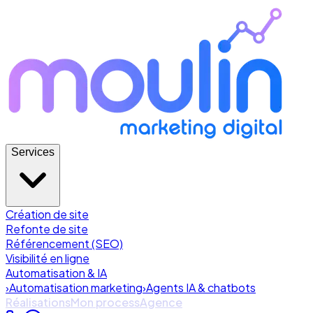
Services
Création de site
Refonte de site
Référencement (SEO)
Visibilité en ligne
Automatisation & IA
›
Automatisation marketing
›
Agents IA & chatbots
Réalisations
Mon process
Agence