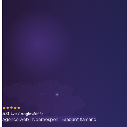
★
★
★
★
★
5.0
· Avis Google vérifiés
Agence web ·
Neerhespen
·
Brabant flamand