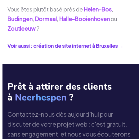
Vous êtes plutôt basé près de
Helen-Bos
,
Budingen
,
Dormaal
,
Halle-Booienhoven
ou
Zoutleeuw
?
Voir aussi : création de site internet à
Bruxelles
→
Prêt à attirer des clients
à
Neerhespen
?
Contactez-nous dès aujourd'hui pour
discuter de votre projet web : c'est gratuit,
sans engagement, et nous vous écouterons