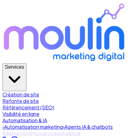
Services
Création de site
Refonte de site
Référencement (SEO)
Visibilité en ligne
Automatisation & IA
›
Automatisation marketing
›
Agents IA & chatbots
Réalisations
Mon process
Agence