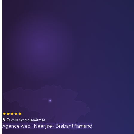
★
★
★
★
★
5.0
· Avis Google vérifiés
Agence web ·
Neerijse
·
Brabant flamand