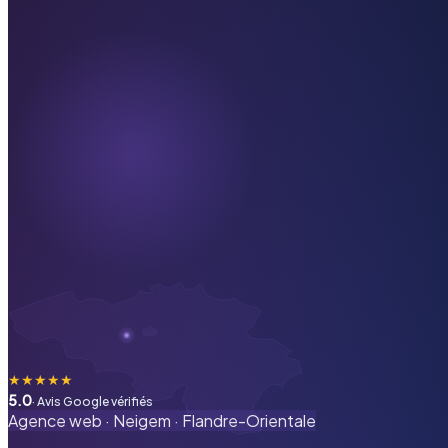
★
★
★
★
★
5.0
· Avis Google vérifiés
Agence web ·
Neigem
·
Flandre-Orientale