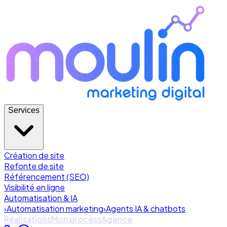
Services
Création de site
Refonte de site
Référencement (SEO)
Visibilité en ligne
Automatisation & IA
›
Automatisation marketing
›
Agents IA & chatbots
Réalisations
Mon process
Agence