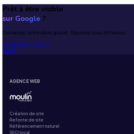
Prêt à être visible
sur Google
?
Demandez votre devis gratuit. Réponse sous 48 heures.
Demander un devis
→
AGENCE WEB
Création de site
Refonte de site
Référencement naturel
SEO local