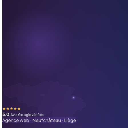
★
★
★
★
★
5.0
· Avis Google vérifiés
Agence web ·
Neufchâteau
·
Liège