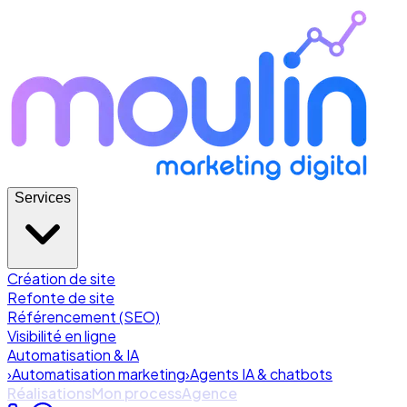
Services
Création de site
Refonte de site
Référencement (SEO)
Visibilité en ligne
Automatisation & IA
›
Automatisation marketing
›
Agents IA & chatbots
Réalisations
Mon process
Agence