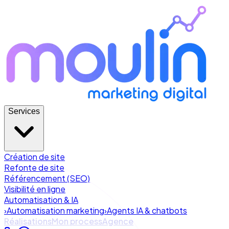
Services
Création de site
Refonte de site
Référencement (SEO)
Visibilité en ligne
Automatisation & IA
›
Automatisation marketing
›
Agents IA & chatbots
Réalisations
Mon process
Agence