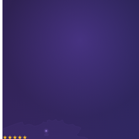
★
★
★
★
★