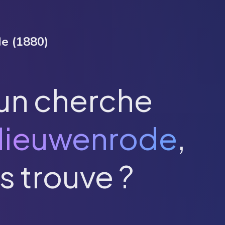
de
(
1880
)
un cherche
Nieuwenrode
,
s trouve ?