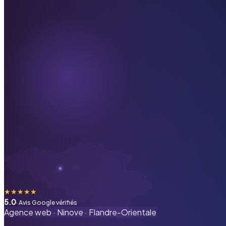
★
★
★
★
★
5.0
· Avis Google vérifiés
Agence web ·
Ninove
·
Flandre-Orientale