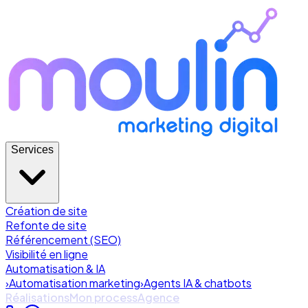
Services
Création de site
Refonte de site
Référencement (SEO)
Visibilité en ligne
Automatisation & IA
›
Automatisation marketing
›
Agents IA & chatbots
Réalisations
Mon process
Agence