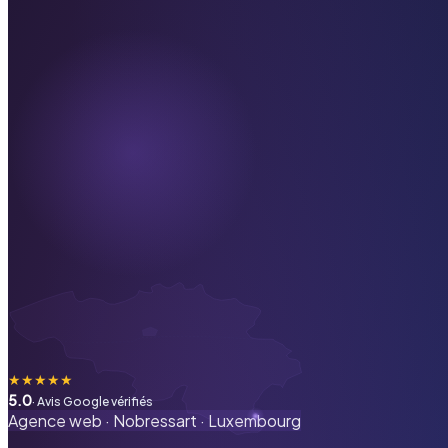
★
★
★
★
★
5.0
· Avis Google vérifiés
Agence web ·
Nobressart
·
Luxembourg