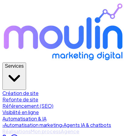
Services
Création de site
Refonte de site
Référencement (SEO)
Visibilité en ligne
Automatisation & IA
›
Automatisation marketing
›
Agents IA & chatbots
Réalisations
Mon process
Agence