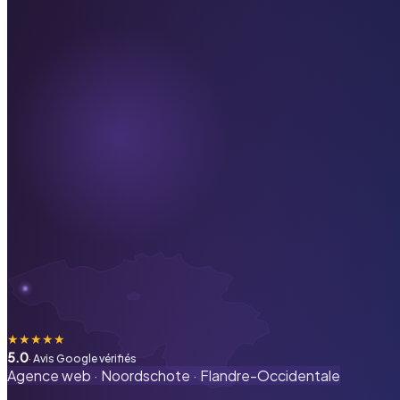
★
★
★
★
★
5.0
· Avis Google vérifiés
Agence web ·
Noordschote
·
Flandre-Occidentale