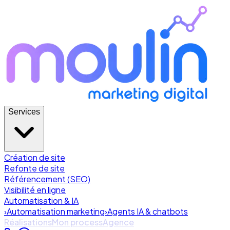
Services
Création de site
Refonte de site
Référencement (SEO)
Visibilité en ligne
Automatisation & IA
›
Automatisation marketing
›
Agents IA & chatbots
Réalisations
Mon process
Agence