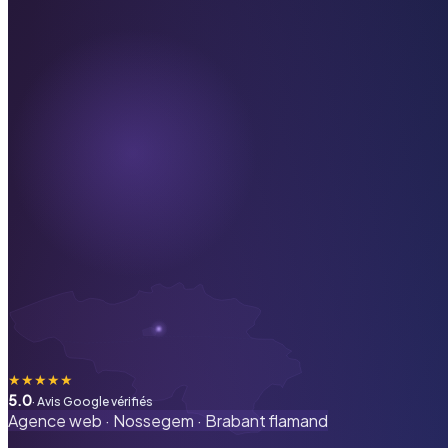
★
★
★
★
★
5.0
· Avis Google vérifiés
Agence web ·
Nossegem
·
Brabant flamand