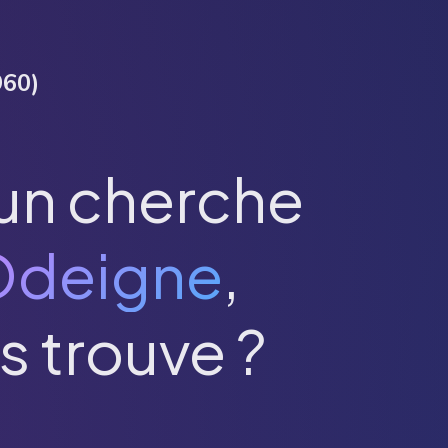
960
)
un cherche
Odeigne
,
s trouve ?