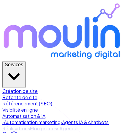
Services
Création de site
Refonte de site
Référencement (SEO)
Visibilité en ligne
Automatisation & IA
›
Automatisation marketing
›
Agents IA & chatbots
Réalisations
Mon process
Agence