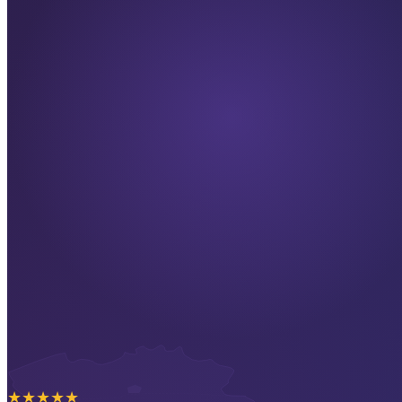
★
★
★
★
★