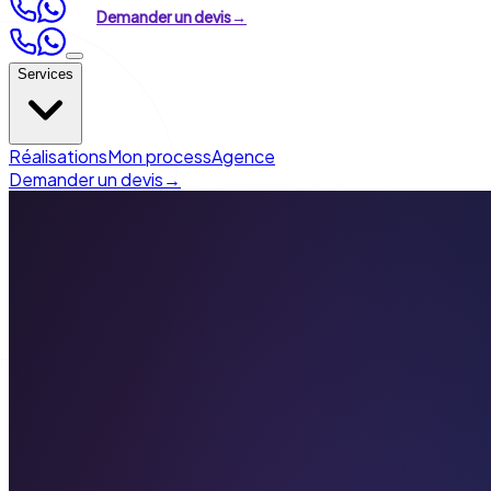
Demander un devis
→
Services
Création de site
Réalisations
Mon process
Agence
Refonte de site
Demander un devis
→
Référencement (SEO)
Visibilité en ligne
Automatisation & IA
›
Automatisation marketing
›
Agents IA &
chatbots