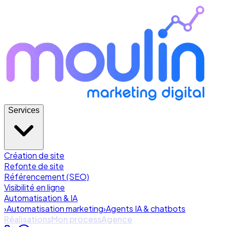
Services
Création de site
Refonte de site
Référencement (SEO)
Visibilité en ligne
Automatisation & IA
›
Automatisation marketing
›
Agents IA & chatbots
Réalisations
Mon process
Agence