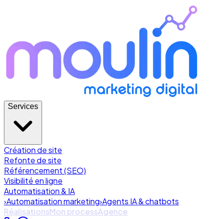
Services
Création de site
Refonte de site
Référencement (SEO)
Visibilité en ligne
Automatisation & IA
›
Automatisation marketing
›
Agents IA & chatbots
Réalisations
Mon process
Agence