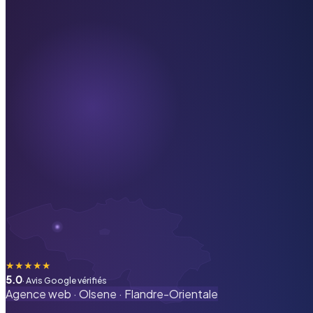
★
★
★
★
★
5.0
· Avis Google vérifiés
Agence web ·
Olsene
·
Flandre-Orientale