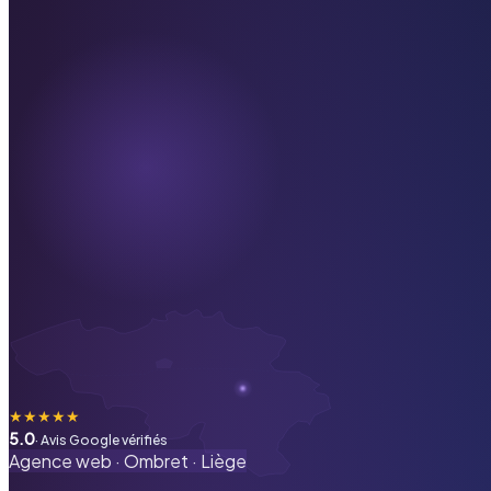
★
★
★
★
★
5.0
· Avis Google vérifiés
Agence web ·
Ombret
·
Liège