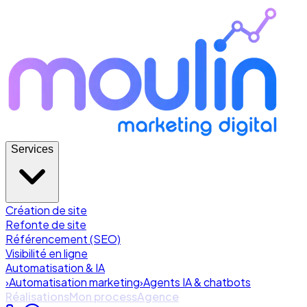
Services
Création de site
Refonte de site
Référencement (SEO)
Visibilité en ligne
Automatisation & IA
›
Automatisation marketing
›
Agents IA & chatbots
Réalisations
Mon process
Agence