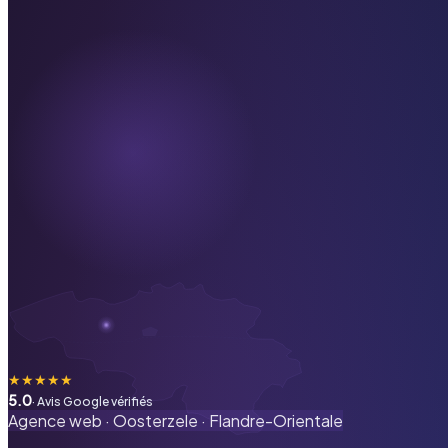
★
★
★
★
★
5.0
· Avis Google vérifiés
Agence web ·
Oosterzele
·
Flandre-Orientale