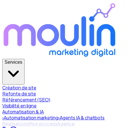
Services
Création de site
Refonte de site
Référencement (SEO)
Visibilité en ligne
Automatisation & IA
›
Automatisation marketing
›
Agents IA & chatbots
Réalisations
Mon process
Agence