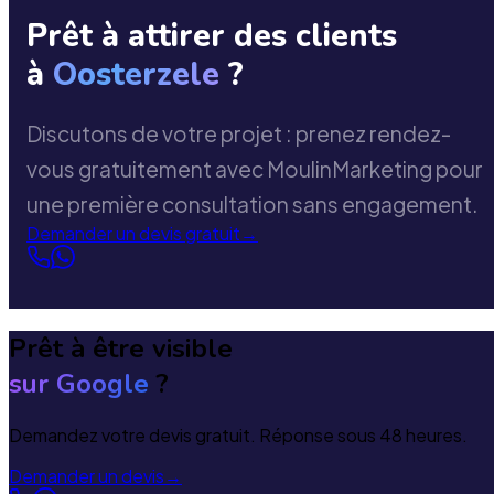
Prêt à attirer des clients
à
Oosterzele
?
Discutons de votre projet : prenez rendez-
vous gratuitement avec MoulinMarketing pour
une première consultation sans engagement.
Demander un devis gratuit
→
Prêt à être visible
sur Google
?
Demandez votre devis gratuit. Réponse sous 48 heures.
Demander un devis
→