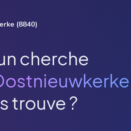
erke
(
8840
)
un cherche
ostnieuwkerke
s trouve ?