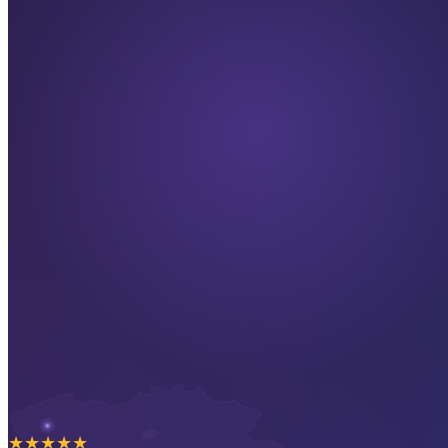
★
★
★
★
★