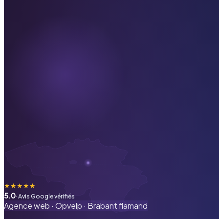
★
★
★
★
★
5.0
· Avis Google vérifiés
Agence web ·
Opvelp
·
Brabant flamand