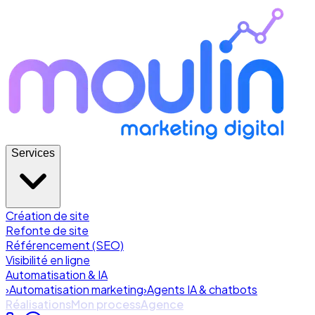
Services
Création de site
Refonte de site
Référencement (SEO)
Visibilité en ligne
Automatisation & IA
›
Automatisation marketing
›
Agents IA & chatbots
Réalisations
Mon process
Agence