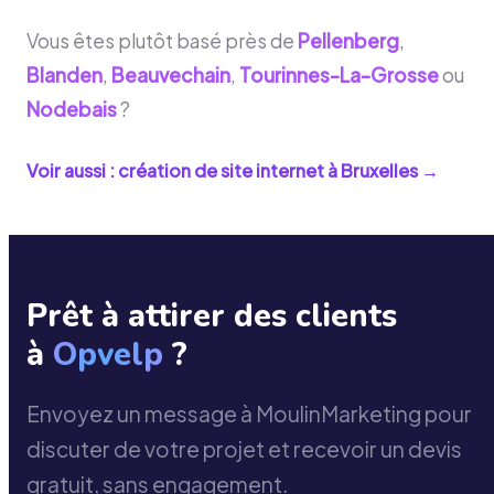
Vous êtes plutôt basé près de
Pellenberg
,
Blanden
,
Beauvechain
,
Tourinnes-La-Grosse
ou
Nodebais
?
Voir aussi : création de site internet à
Bruxelles
→
Prêt à attirer des clients
à
Opvelp
?
Envoyez un message à MoulinMarketing pour
discuter de votre projet et recevoir un devis
gratuit, sans engagement.