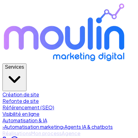
Services
Création de site
Refonte de site
Référencement (SEO)
Visibilité en ligne
Automatisation & IA
›
Automatisation marketing
›
Agents IA & chatbots
Réalisations
Mon process
Agence