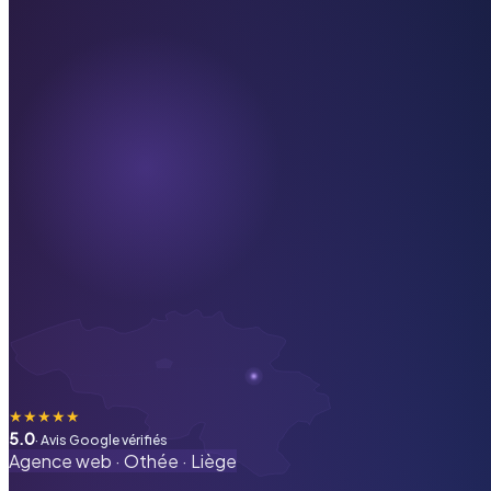
★
★
★
★
★
5.0
· Avis Google vérifiés
Agence web ·
Othée
·
Liège