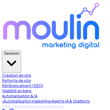
Services
Création de site
Refonte de site
Référencement (SEO)
Visibilité en ligne
Automatisation & IA
›
Automatisation marketing
›
Agents IA & chatbots
Réalisations
Mon process
Agence