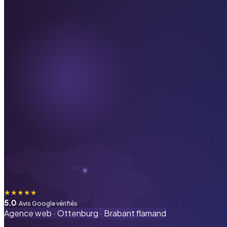
★
★
★
★
★
5.0
· Avis Google vérifiés
Agence web ·
Ottenburg
·
Brabant flamand