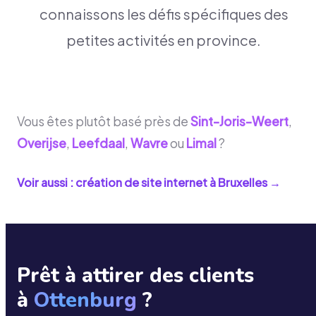
connaissons les défis spécifiques des
petites activités en province.
Vous êtes plutôt basé près de
Sint-Joris-Weert
,
Overijse
,
Leefdaal
,
Wavre
ou
Limal
?
Voir aussi : création de site internet à
Bruxelles
→
Prêt à attirer des clients
à
Ottenburg
?