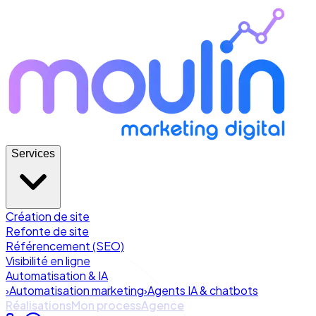
Services
Création de site
Refonte de site
Référencement (SEO)
Visibilité en ligne
Automatisation & IA
›
Automatisation marketing
›
Agents IA & chatbots
Réalisations
Mon process
Agence