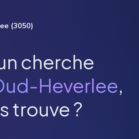
lee
(
3050
)
un cherche
ud-Heverlee
,
s trouve ?