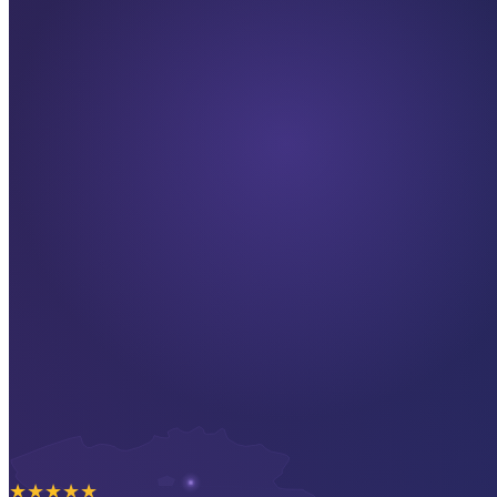
★
★
★
★
★