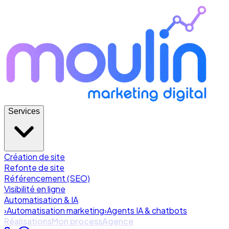
Services
Création de site
Refonte de site
Référencement (SEO)
Visibilité en ligne
Automatisation & IA
›
Automatisation marketing
›
Agents IA & chatbots
Réalisations
Mon process
Agence