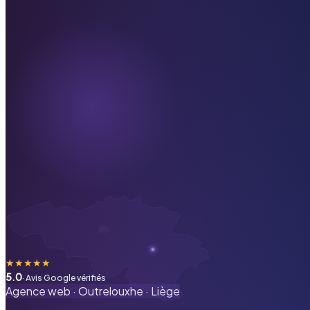
★
★
★
★
★
5.0
· Avis Google vérifiés
Agence web ·
Outrelouxhe
·
Liège