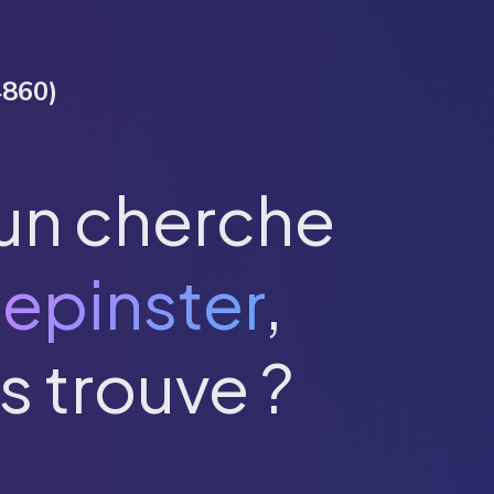
4860
)
un cherche
epinster
,
s trouve ?