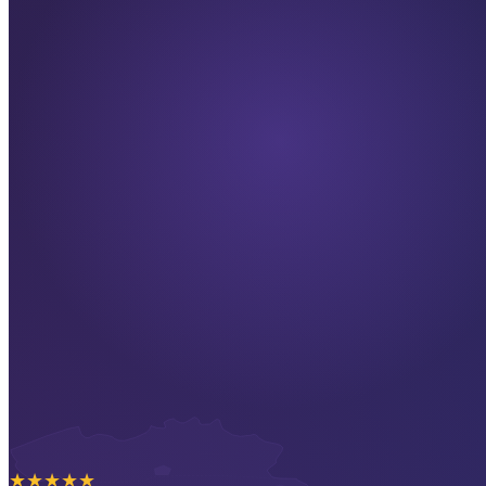
★
★
★
★
★