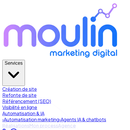
Services
Création de site
Refonte de site
Référencement (SEO)
Visibilité en ligne
Automatisation & IA
›
Automatisation marketing
›
Agents IA & chatbots
Réalisations
Mon process
Agence