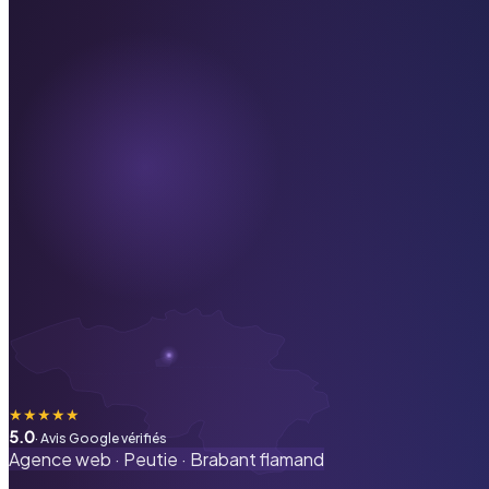
★
★
★
★
★
5.0
· Avis Google vérifiés
Agence web ·
Peutie
·
Brabant flamand