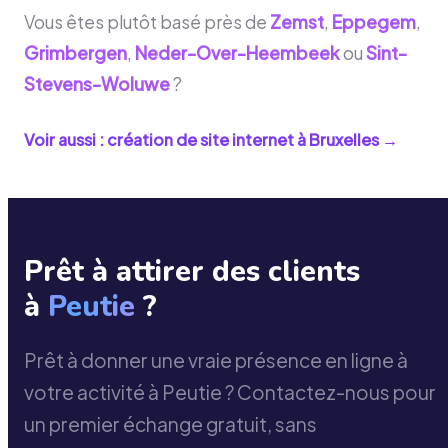
Vous êtes plutôt basé près de
Zemst
,
Eppegem
,
Grimbergen
,
Neder-Over-Heembeek
ou
Sint-
Stevens-Woluwe
?
Voir aussi : création de site internet à
Bruxelles
→
Prêt à attirer des clients
à
Peutie
?
Prêt à donner une vraie présence en ligne à
votre activité à Peutie ? Contactez-nous pour
un premier échange gratuit, sans