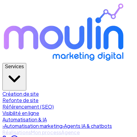
Services
Création de site
Refonte de site
Référencement (SEO)
Visibilité en ligne
Automatisation & IA
›
Automatisation marketing
›
Agents IA & chatbots
Réalisations
Mon process
Agence