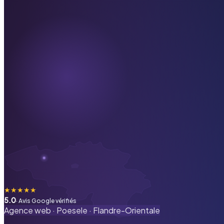
★
★
★
★
★
5.0
· Avis Google vérifiés
Agence web ·
Poesele
·
Flandre-Orientale