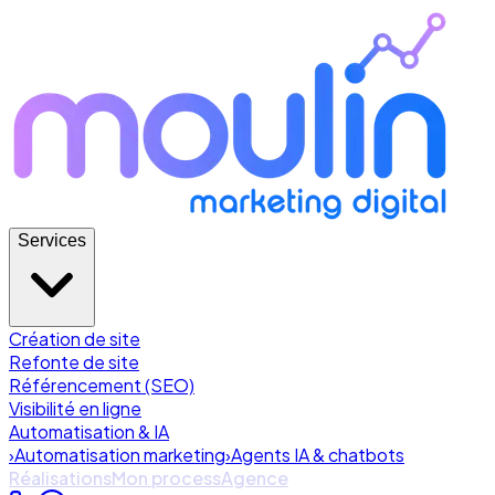
Services
Création de site
Refonte de site
Référencement (SEO)
Visibilité en ligne
Automatisation & IA
›
Automatisation marketing
›
Agents IA & chatbots
Réalisations
Mon process
Agence