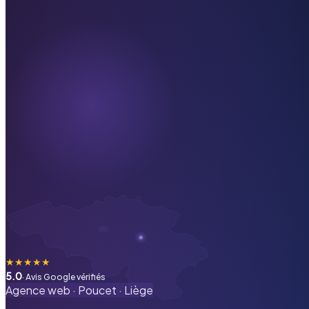
★
★
★
★
★
5.0
· Avis Google vérifiés
Agence web ·
Poucet
·
Liège