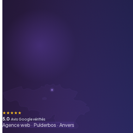
★
★
★
★
★
5.0
· Avis Google vérifiés
Agence web ·
Pulderbos
·
Anvers