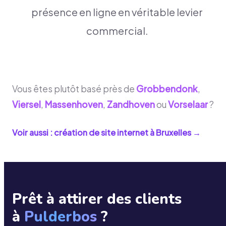
présence en ligne en véritable levier
commercial.
Vous êtes plutôt basé près de
Grobbendonk
,
Viersel
,
Massenhoven
,
Zandhoven
ou
Vorselaar
?
Voir aussi : création de site internet à
Bruxelles
→
Prêt à attirer des clients
à
Pulderbos
?