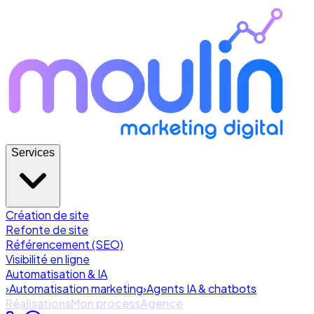
Services
Création de site
Refonte de site
Référencement (SEO)
Visibilité en ligne
Automatisation & IA
›
Automatisation marketing
›
Agents IA & chatbots
Réalisations
Mon process
Agence