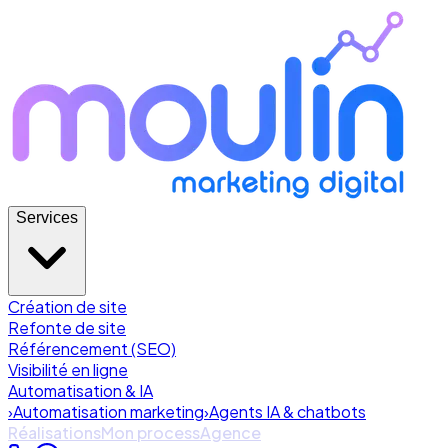
Services
Création de site
Refonte de site
Référencement (SEO)
Visibilité en ligne
Automatisation & IA
›
Automatisation marketing
›
Agents IA & chatbots
Réalisations
Mon process
Agence