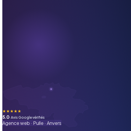
★
★
★
★
★
5.0
· Avis Google vérifiés
Agence web ·
Pulle
·
Anvers