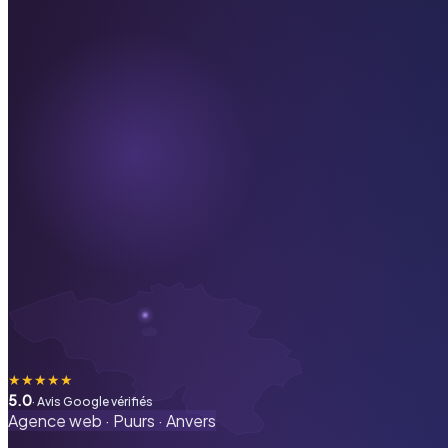
★
★
★
★
★
5.0
· Avis Google vérifiés
Agence web ·
Puurs
·
Anvers