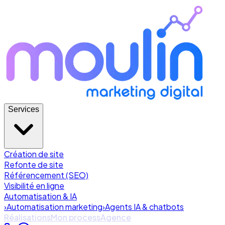
Services
Création de site
Refonte de site
Référencement (SEO)
Visibilité en ligne
Automatisation & IA
›
Automatisation marketing
›
Agents IA & chatbots
Réalisations
Mon process
Agence