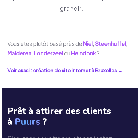
grandir.
Vous êtes plutôt basé près de
Niel
,
Steenhuffel
,
Malderen
,
Londerzeel
ou
Heindonk
?
Voir aussi : création de site internet à
Bruxelles
→
Prêt à attirer des clients
à
Puurs
?