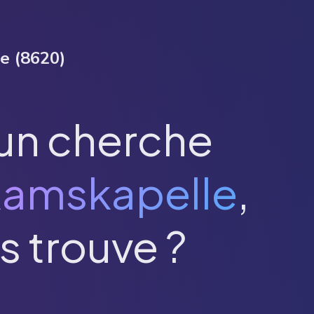
le
(
8620
)
un cherche
amskapelle
,
s trouve ?