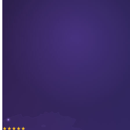
★
★
★
★
★