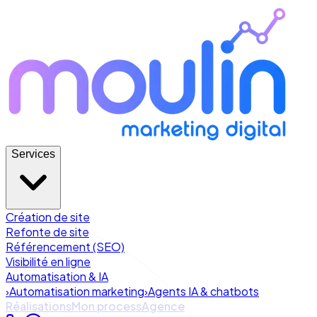
Services
Création de site
Refonte de site
Référencement (SEO)
Visibilité en ligne
Automatisation & IA
›
Automatisation marketing
›
Agents IA & chatbots
Réalisations
Mon process
Agence