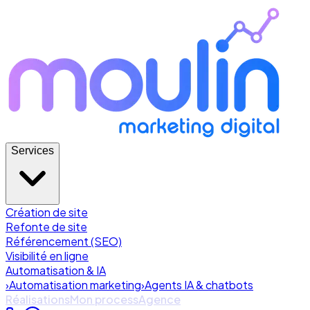
Services
Création de site
Refonte de site
Référencement (SEO)
Visibilité en ligne
Automatisation & IA
›
Automatisation marketing
›
Agents IA & chatbots
Réalisations
Mon process
Agence