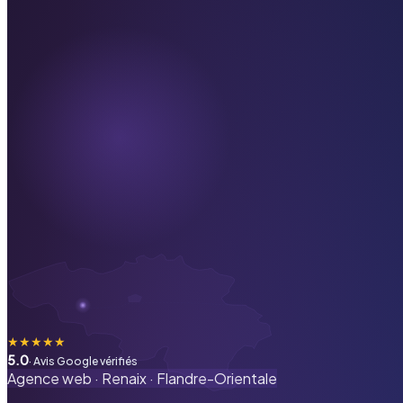
★
★
★
★
★
5.0
· Avis Google vérifiés
Agence web ·
Renaix
·
Flandre-Orientale