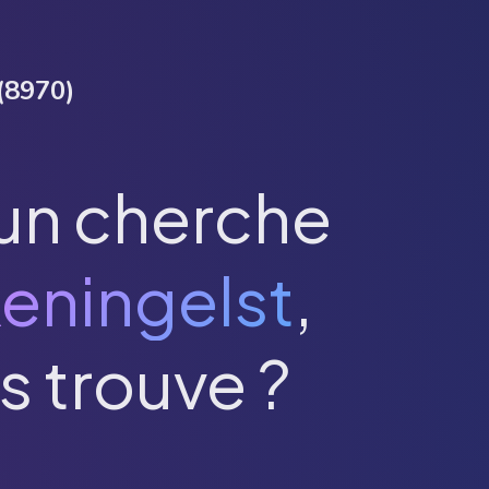
(
8970
)
un cherche
eningelst
,
s trouve ?