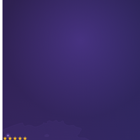
★
★
★
★
★