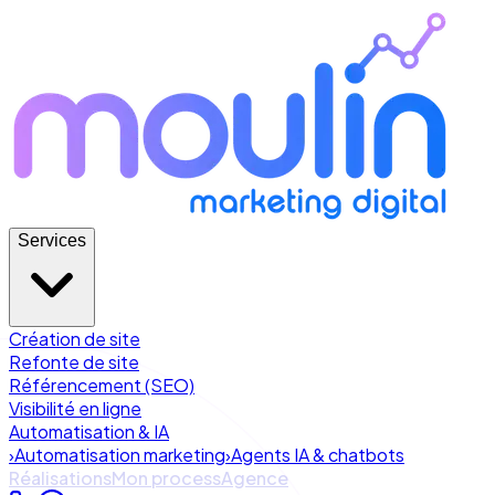
Services
Création de site
Refonte de site
Référencement (SEO)
Visibilité en ligne
Automatisation & IA
›
Automatisation marketing
›
Agents IA & chatbots
Réalisations
Mon process
Agence