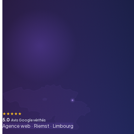
★
★
★
★
★
5.0
· Avis Google vérifiés
Agence web ·
Riemst
·
Limbourg