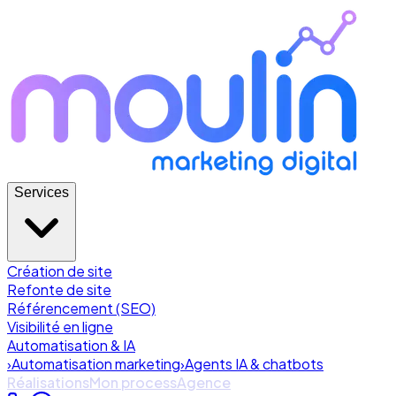
Services
Création de site
Refonte de site
Référencement (SEO)
Visibilité en ligne
Automatisation & IA
›
Automatisation marketing
›
Agents IA & chatbots
Réalisations
Mon process
Agence