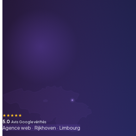
★
★
★
★
★
5.0
· Avis Google vérifiés
Agence web ·
Rijkhoven
·
Limbourg