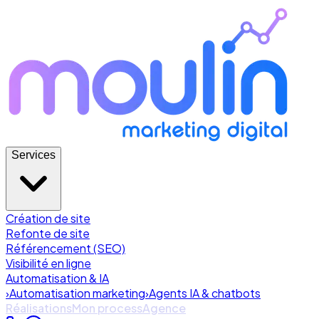
Services
Création de site
Refonte de site
Référencement (SEO)
Visibilité en ligne
Automatisation & IA
›
Automatisation marketing
›
Agents IA & chatbots
Réalisations
Mon process
Agence