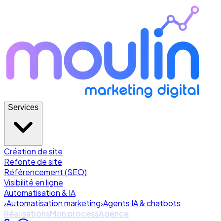
Services
Création de site
Refonte de site
Référencement (SEO)
Visibilité en ligne
Automatisation & IA
›
Automatisation marketing
›
Agents IA & chatbots
Réalisations
Mon process
Agence