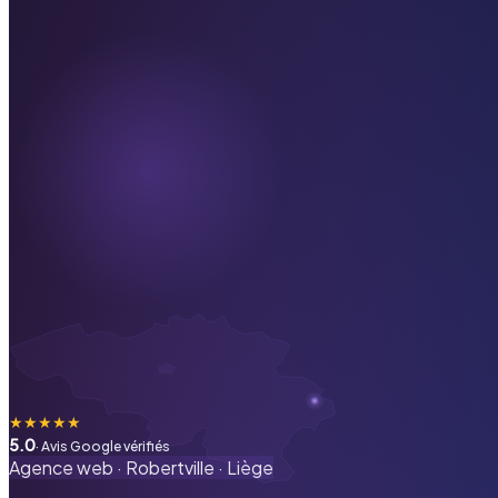
★
★
★
★
★
5.0
· Avis Google vérifiés
Agence web ·
Robertville
·
Liège