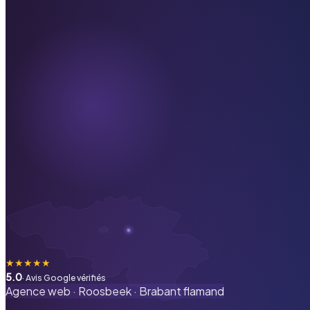
★
★
★
★
★
5.0
· Avis Google vérifiés
Agence web ·
Roosbeek
·
Brabant flamand