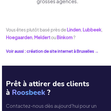
grosses agences.
Vous êtes plutôt basé près de
Linden
,
Lubbeek
,
Hoegaarden
,
Meldert
ou
Binkom
?
Voir aussi : création de site internet à
Bruxelles
→
Prêt à attirer des clients
à
Roosbeek
?
Contactez-nous dès aujourd'hui pour un