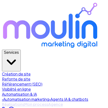
Services
Création de site
Refonte de site
Référencement (SEO)
Visibilité en ligne
Automatisation & IA
›
Automatisation marketing
›
Agents IA & chatbots
Réalisations
Mon process
Agence