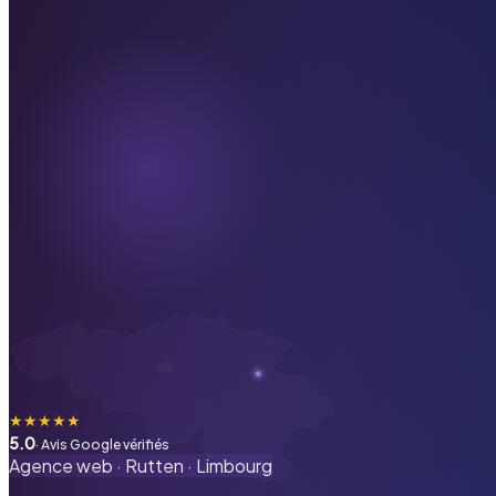
★
★
★
★
★
5.0
· Avis Google vérifiés
Agence web ·
Rutten
·
Limbourg