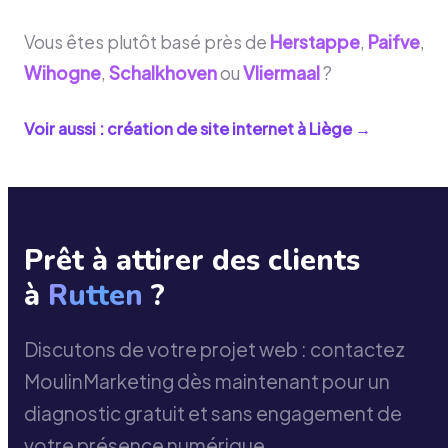
Vous êtes plutôt basé près de
Herstappe
,
Paifve
,
Wihogne
,
Schalkhoven
ou
Vliermaal
?
Voir aussi : création de site internet à
Liège
→
Prêt à attirer des clients
à
Rutten
?
Discutons de votre projet web : contactez
MoulinMarketing dès maintenant pour un
diagnostic gratuit et sans engagement de
votre présence numérique.