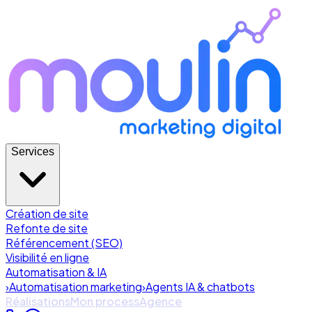
Services
Création de site
Refonte de site
Référencement (SEO)
Visibilité en ligne
Automatisation & IA
›
Automatisation marketing
›
Agents IA & chatbots
Réalisations
Mon process
Agence