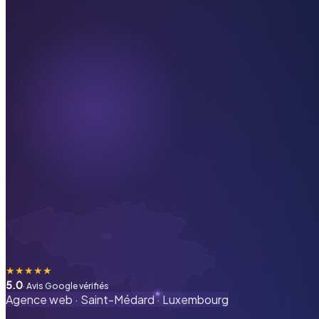
★
★
★
★
★
5.0
· Avis Google vérifiés
Agence web ·
Saint-Médard
·
Luxembourg