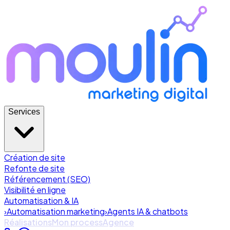
Services
Création de site
Refonte de site
Référencement (SEO)
Visibilité en ligne
Automatisation & IA
›
Automatisation marketing
›
Agents IA & chatbots
Réalisations
Mon process
Agence