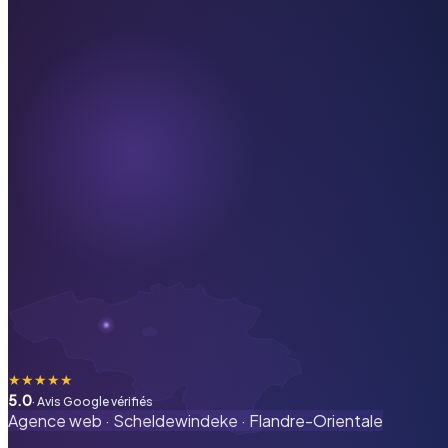
★
★
★
★
★
5.0
· Avis Google vérifiés
Agence web ·
Scheldewindeke
·
Flandre-Orientale