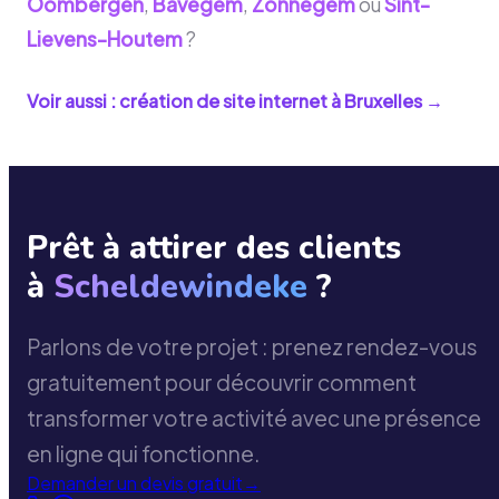
Oombergen
,
Bavegem
,
Zonnegem
ou
Sint-
Lievens-Houtem
?
Voir aussi : création de site internet à
Bruxelles
→
Prêt à attirer des clients
à
Scheldewindeke
?
Parlons de votre projet : prenez rendez-vous
gratuitement pour découvrir comment
transformer votre activité avec une présence
en ligne qui fonctionne.
Demander un devis gratuit
→