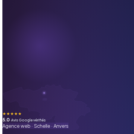
★
★
★
★
★
5.0
· Avis Google vérifiés
Agence web ·
Schelle
·
Anvers