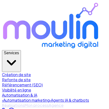
Services
Création de site
Refonte de site
Référencement (SEO)
Visibilité en ligne
Automatisation & IA
›
Automatisation marketing
›
Agents IA & chatbots
Réalisations
Mon process
Agence