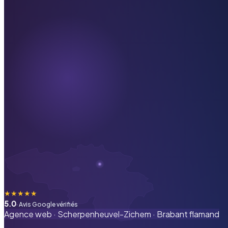
★
★
★
★
★
5.0
· Avis Google vérifiés
Agence web ·
Scherpenheuvel-Zichem
·
Brabant flamand