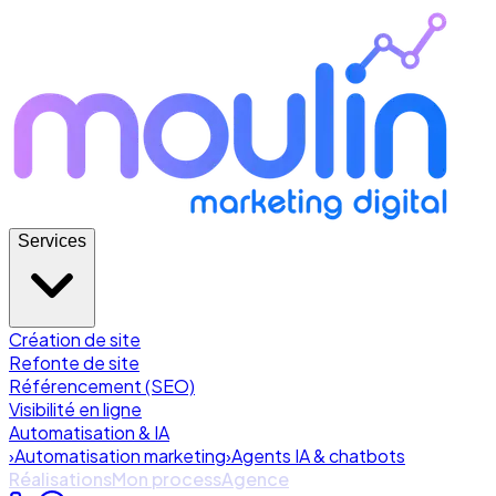
Services
Création de site
Refonte de site
Référencement (SEO)
Visibilité en ligne
Automatisation & IA
›
Automatisation marketing
›
Agents IA & chatbots
Réalisations
Mon process
Agence