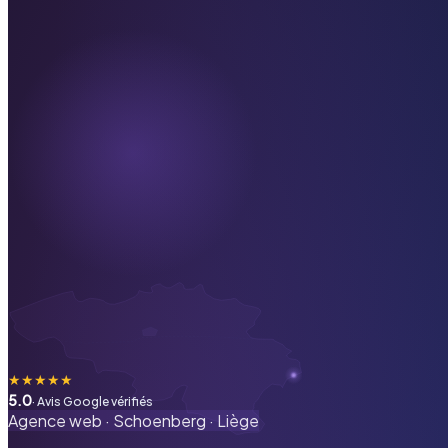
★
★
★
★
★
5.0
· Avis Google vérifiés
Agence web ·
Schoenberg
·
Liège