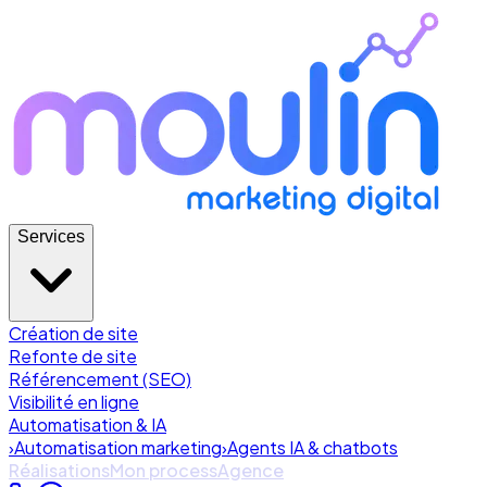
Services
Création de site
Refonte de site
Référencement (SEO)
Visibilité en ligne
Automatisation & IA
›
Automatisation marketing
›
Agents IA & chatbots
Réalisations
Mon process
Agence