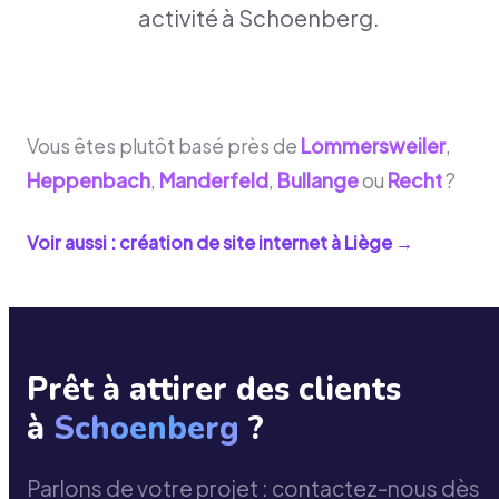
activité à Schoenberg.
Vous êtes plutôt basé près de
Lommersweiler
,
Heppenbach
,
Manderfeld
,
Bullange
ou
Recht
?
Voir aussi : création de site internet à
Liège
→
Prêt à attirer des clients
à
Schoenberg
?
Parlons de votre projet : contactez-nous dès