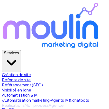
Services
Création de site
Refonte de site
Référencement (SEO)
Visibilité en ligne
Automatisation & IA
›
Automatisation marketing
›
Agents IA & chatbots
Réalisations
Mon process
Agence