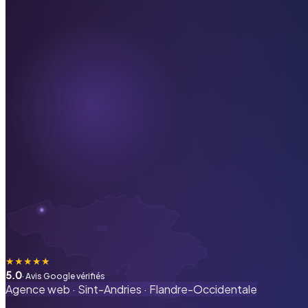
★
★
★
★
★
5.0
· Avis Google vérifiés
Agence web ·
Sint-Andries
·
Flandre-Occidentale