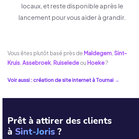
locaux, et reste disponible après le
lancement pour vous aider à grandir.
Vous êtes plutôt basé près de
Maldegem
,
Sint-
Kruis
,
Assebroek
,
Ruiselede
ou
Hoeke
?
Voir aussi : création de site internet à
Tournai
→
Prêt à attirer des clients
à
Sint-Joris
?