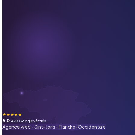
★
★
★
★
★
5.0
· Avis Google vérifiés
Agence web ·
Sint-Joris
·
Flandre-Occidentale