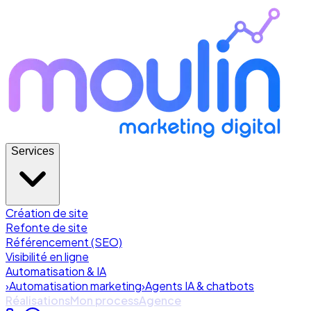
Services
Création de site
Refonte de site
Référencement (SEO)
Visibilité en ligne
Automatisation & IA
›
Automatisation marketing
›
Agents IA & chatbots
Réalisations
Mon process
Agence