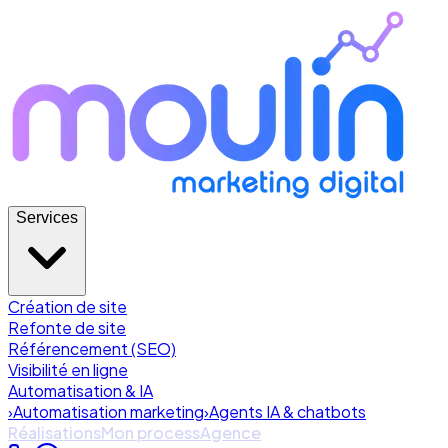
Services
Création de site
Refonte de site
Référencement (SEO)
Visibilité en ligne
Automatisation & IA
›
Automatisation marketing
›
Agents IA & chatbots
Réalisations
Mon process
Agence