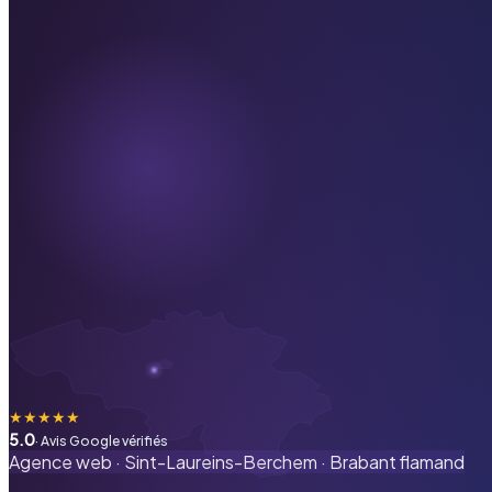
★
★
★
★
★
5.0
· Avis Google vérifiés
Agence web ·
Sint-Laureins-Berchem
·
Brabant flamand