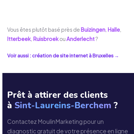
Vous êtes plutôt basé près de
Buizingen
,
Halle
,
Itterbeek
,
Ruisbroek
ou
Anderlecht
?
Voir aussi : création de site internet à
Bruxelles
→
Prêt à attirer des clients
à
Sint-Laureins-Berchem
?
Contactez MoulinMarketing pour un
diagnostic gratuit de votre présence en ligne