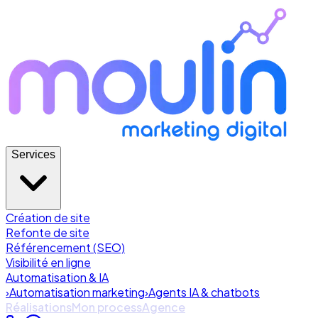
Services
Création de site
Refonte de site
Référencement (SEO)
Visibilité en ligne
Automatisation & IA
›
Automatisation marketing
›
Agents IA & chatbots
Réalisations
Mon process
Agence