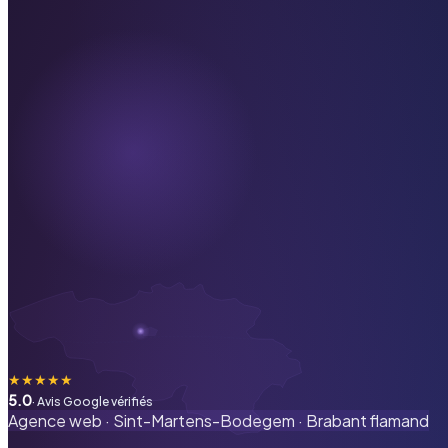
★
★
★
★
★
5.0
· Avis Google vérifiés
Agence web ·
Sint-Martens-Bodegem
·
Brabant flamand