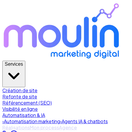
Services
Création de site
Refonte de site
Référencement (SEO)
Visibilité en ligne
Automatisation & IA
›
Automatisation marketing
›
Agents IA & chatbots
Réalisations
Mon process
Agence