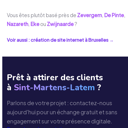
Vous êtes plutôt basé près de
Zevergem
,
De Pinte
,
Nazareth
,
Eke
ou
Zwijnaarde
?
Voir aussi : création de site internet à
Bruxelles
→
Prêt à attirer des clients
à
Sint-Martens-Latem
?
Parlons de votre projet : contactez-nous
aujourd'hui pour un échange gratuit et sans
engagement sur votre présence digitale.