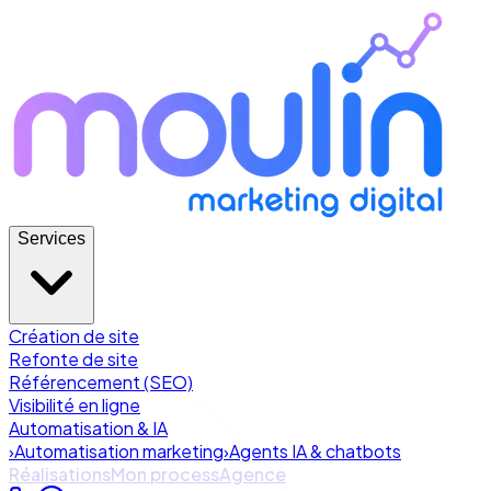
Services
Création de site
Refonte de site
Référencement (SEO)
Visibilité en ligne
Automatisation & IA
›
Automatisation marketing
›
Agents IA & chatbots
Réalisations
Mon process
Agence