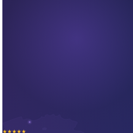
★
★
★
★
★