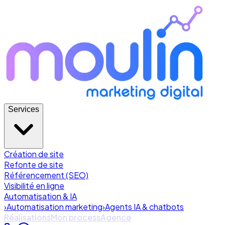
Services
Création de site
Refonte de site
Référencement (SEO)
Visibilité en ligne
Automatisation & IA
›
Automatisation marketing
›
Agents IA & chatbots
Réalisations
Mon process
Agence