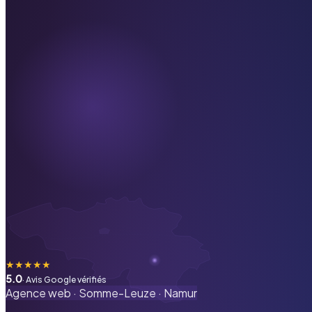
★
★
★
★
★
5.0
· Avis Google vérifiés
Agence web ·
Somme-Leuze
·
Namur