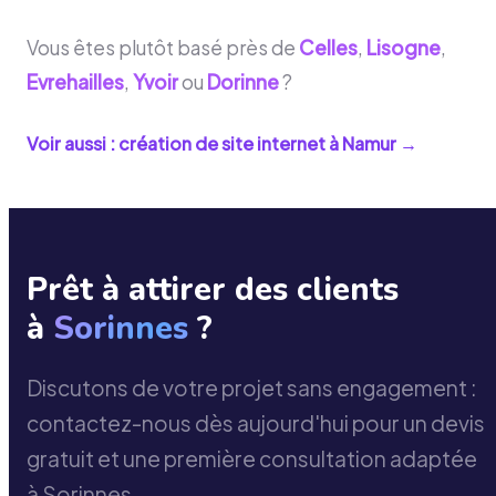
Vous êtes plutôt basé près de
Celles
,
Lisogne
,
Evrehailles
,
Yvoir
ou
Dorinne
?
Voir aussi : création de site internet à
Namur
→
Prêt à attirer des clients
à
Sorinnes
?
Discutons de votre projet sans engagement :
contactez-nous dès aujourd'hui pour un devis
gratuit et une première consultation adaptée
à Sorinnes.