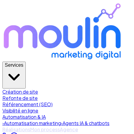
Services
Création de site
Refonte de site
Référencement (SEO)
Visibilité en ligne
Automatisation & IA
›
Automatisation marketing
›
Agents IA & chatbots
Réalisations
Mon process
Agence