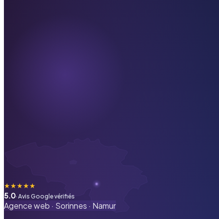
★
★
★
★
★
5.0
· Avis Google vérifiés
Agence web ·
Sorinnes
·
Namur